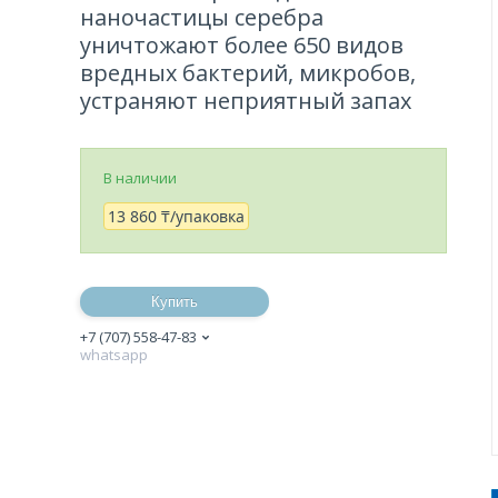
наночастицы серебра
уничтожают более 650 видов
вредных бактерий, микробов,
устраняют неприятный запах
В наличии
13 860 ₸/упаковка
Купить
+7 (707) 558-47-83
whatsapp