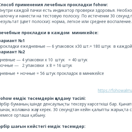
Способ применения лечебных прокладки fohow:
Внутри каждой пачки есть индикатор проверки здоровья. Необх
палочку и нанести на тестовую полоску. По истечении 30 секун
результат (цвет полоски): норма, легкое или среднее воспаление.
лечебные прокладки в каждом миникейсе:
вариант №1
прокладки ежедневные ― 6 упаковок x30 шт.= 180 штук в каждой
вариант №2
дневные ― 4 упаковки x 10 штук = 40 штук
ночные ― 2 упаковки x 8 = 16 штук
дневные + ночные = 56 штук прокладок в миникейсе
https://fohowalma
Fohow емдік төсемдерін қолдану тәсілі:
Әрбір буманың ішінде денсаулықты тексеру көрсеткіші бар. Қына
сынақ жолағына жағу керек. 30 секундтан кейін қалыпты жарықта сі
немесе орташа қабыну.
әрбір шағын кейстегі емдік төсемдер: