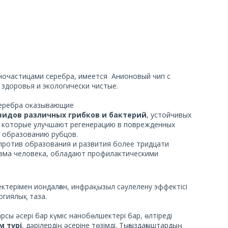
ночастицами серебра, имеется Анионовый чип с
здоровья и экологически чистые.
серебра оказывающие
 видов различных грибков и бактерий
, устойчивых
а, которые улучшают регенерацию в поврежденных
 образованию рубцов.
против образования и развития более тридцати
изма человека, обладают профилактическими
терімен иондалған, инфрақызыл сәулелену эффектісі
огиялық таза.
рсы әсері бар күміс нанобөлшектері бар, өлтіреді
м түрі
, дәрілердің әсеріне төзімді. Тығыздағыштардың