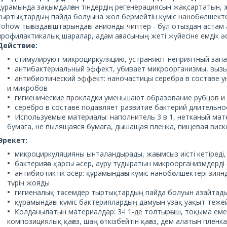
құрамында зақымдалған тіндердің регенерациясын жақсартатын,
тыртықтардың пайда болуына жол бермейтін күміс нанобөлшекте
Fohow тығыздағыштарындағы анионды чиптер - бұл отыздан аста
профилактикалық шаралар, адам ағзасының жеті жүйесіне емдік ә
Действие:
cтимулируют микроциркуляцию, устраняют неприятный зап
антибактериальный эффект, убивает микроорганизмы, выз
антибиотический эффект: наночастицы серебра в составе 
и микробов
гигиенические прокладки уменьшают образование рубцов и
серебро в составе подавляет развитие бактерий длительно
Используемые материалы: наполнитель 3 в 1, нетканый ма
бумага, не пылящаяся бумага, дышащая пленка, пищевая виск
Әрекет:
микроциркуляцияны ынталандырады, жағымсыз иісті кетіред
бактерияға қарсы әсер, ауру тудыратын микроорганизмдерді 
антибиотиктік әсер: құрамындағы күміс нанобөлшектері зия
түрін жояды
гигиеналық төсемдер тыртықтардың пайда болуын азайтады
құрамындағы күміс бактериялардың дамуын ұзақ уақыт теже
Қолданылатын материалдар: 3-і 1-де толтырғыш, тоқыма ем
композициялық қағаз, шаң өткізбейтін қағаз, дем алатын пленка