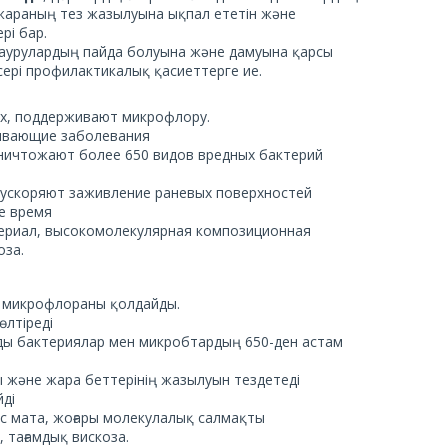
 жараның тез жазылуына ықпал ететін және
рі бар.
м аурулардың пайда болуына және дамуына қарсы
сері профилактикалық қасиеттерге ие.
ах, поддерживают микрофлору.
ывающие заболевания
уничтожают более 650 видов вредных бактерий
 ускоряют заживление раневых поверхностей
е время
териал, высокомолекулярная композиционная
оза.
і, микрофлораны қолдайды.
өлтіреді
нды бактериялар мен микробтардың 650-ден астам
 және жара беттерінің жазылуын тездетеді
йді
ес мата, жоғары молекулалық салмақты
, тағамдық вискоза.