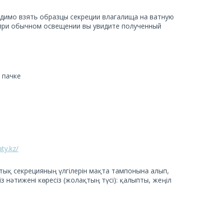
одимо взять образцы секреции влагалища на ватную
д при обычном освещении вы увидите полученный
 пачке
ty.kz/
птық секрецияның үлгілерін мақта тампонына алып,
з нәтижені көресіз (жолақтың түсі): қалыпты, жеңіл