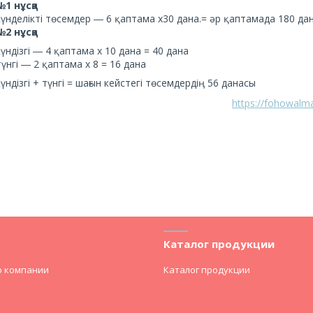
№1 нұсқа
күнделікті төсемдер ― 6 қаптама x30 дана.= әр қаптамада 180 да
№2 нұсқа
күндізгі ― 4 қаптама x 10 дана = 40 дана
түнгі ― 2 қаптама x 8 = 16 дана
күндізгі + түнгі = шағын кейстегі төсемдердің 56 данасы
https://fohowalma
Каталог продукции
о компании
Каталог продукции