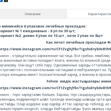
Описание
Характеристи
в миникейсе 6 упаковок лечебных прокладок:
вариант № 1 ежедневных - 6 уп по 30 шт;
вариант №2 дневн 4 упак по 10 шт , ночн 2 упак по 8шт
Как лечат лечебные прокладки Ф
https://www.instagram.com/tv/CF1ZvghJYbr/?igshid=yb0v81h
Анион - отрицательно заряженная частица. Все грибки, лямблии
на анионовые вставки попадает влага, анионы по влажной среде
организму. Они ищут себе пару. Одноименные заряды отталкива
встречаются с положительными частицами и нейтрализуют их. П
флора женщины имеет положительный заряд, а Анионы в проклад
Fohow емдік жастықшалары анион
https://www.instagram.com/tv/CF1ZvghJYbr/?igshid=yb0v81h
Анион - теріс зарядталған бөлшек. Барлық терi саңырауқұлақтары,
Аниондық ендірмелерге ылғал түскенде аниондар ылғалды орта ар
бастайды. Олар өздеріне жар іздейді. Аттас зарядтар тебіледі, 
бөлшектермен кездесіп, оларды бейтараптайды. Бүкіл ағзаның сау