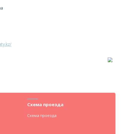
на
ty.kz/
Схема проезда
Схема проезда