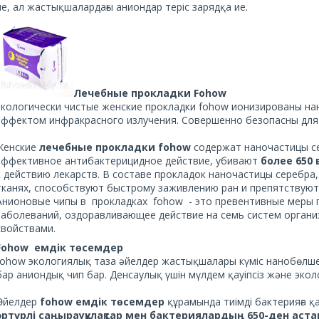
ие, ал жастықшалардағы аниондар теріс зарядқа ие.
Лечебные прокладки Fohow
экологически чистые женские прокладки fohow ионизированы на
эффектом инфракрасного излучения. Совершенно безопасны для 
Женские
лечебные прокладки fohow
содержат наночастицы 
эффективное антибактерицидное действие, убивают
более 650
к действию лекарств. В составе прокладок наночастицы серебр
тканях, способствуют быстрому заживлению ран и препятствуют
Анионовые чипы в прокладках fohow - это превентивные меры 
заболеваний, оздоравливающее действие на семь систем орган
свойствами.
Fohow емдік төсемдер
fohow экологиялық таза әйелдер жастықшалары күміс нанобөлшек
бар аниондық чип бар. Денсаулық үшін мүлдем қауіпсіз және экол
Әйелдер
fohow емдік төсемдер
құрамында тиімді бактерияға қа
әртүрлі саңырауқұлақтар мен бактериялардың 650-ден аста