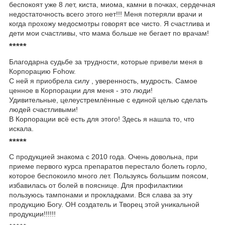
беспокоят уже 8 лет, киста, миома, камни в почках, сердечная
недостаточность всего этого нет!!! Меня потеряли врачи и
когда прохожу медосмотры говорят все чисто. Я счастлива и
дети мои счастливы, что мама больше не бегает по врачам!
*****
Благодарна судьбе за трудности, которые привели меня в
Корпорацию Fohow.
С ней я приобрела силу , уверенность, мудрость. Самое
ценное в Корпорации для меня - это люди!
Удивительные, целеустремлённые с единой целью сделать
людей счастливыми!
В Корпорации всё есть для этого! Здесь я нашла то, что
искала.
*****
С продукцией знакома с 2010 года. Очень довольна, при
приеме первого курса препаратов перестало болеть горло,
которое беспокоило много лет. Пользуясь большим поясом,
избавилась от болей в пояснице. Для профилактики
пользуюсь тампонами и прокладками. Вся слава за эту
продукцию Богу. ОН создатель и Творец этой уникальной
продукции!!!!!!