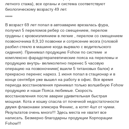
летного стажа), все органы и система соответствуют
биологическому возрасту 49 лет.
*****
В возраст 69 лет попал в автоаварию врезалась фура,
получил 5 переломов ребер со смещением, перелом
грудины с кровоизлиянием в легкие , перелом со смещением
позвоночника 8,9,10 позвонки и сотрясение мозга (головой
разбил стекло в машине когда вырвало с водительского
сидения). Принимал продукцию Fohow по системе и
комплексно фарадотерапевтические пояса на переломы и
продукцию внутрь- великолепно перенес 5 часовую
операцию на позвоночнике( вшили 5 титановых балок) и
прекрасно перенес наркоз. 1 июня попал в стационар и в
конце сентября уже вышел на работу в офис. Все время
периода восстановления принимал только волшебную Fohow
продукцию и наши Пояса любимые. Скорость
восстановления после аварии удивительная быстрая
мощная. Кота и кошку спасла от почечной недостаточности
двумя флаконами эликсира Феникс, а котят 4шт от чумки.
Результатов очень много!!! Здесь места не хватит все
написать. Безмерно благодарны продукции Корпорации
Fohow!!!