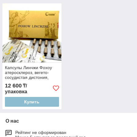
Капсулы Линчжи Фохоу
атеросклероз, вегето-
сосудистая дистония,
инсульт, инфаркт,
12 600
₸/
черепно-мозговая травма,
упаковка
Альцгеймера, Паркинсона
Купить
О нас
Рейтинг не сформирован