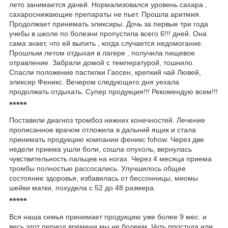
лето занимается дачей. Нормализовался уровень сахара ,
сахароснижающие препараты не пьет. Прошла аритмия.
Продолжает принимать эликсиры. Дочь за первые три года
учебы в школе по болезни пропустила всего 6!!! дней. Она
сама знает, что ей выпить , когда случается недомогание.
Прошлым летом отдыхая в лагере , получила пищевое
отравление. Забрали домой с температурой, тошнило.
Спасли положение пастилки Гаосен, крепкий чай Лювей,
эликсир Феникс. Вечером следующего дня уехала
продолжать отдыхать. Супер продукция!!! Рекомендую всем!!!
*****
Поставили диагноз тромбоз нижних конечностей. Лечение
прописанное врачом отложила в дальний ящик и стала
принимать продукцию компании феникс fohow. Через две
недели приема ушли боли, сошла опухоль, вернулась
чувствительность пальцев на ногах. Через 4 месяца приема
тромбы полностью рассосались. Улучшилось общее
состояние здоровья, избавилась от бессонницы, миомы
шейки матки, похудела с 52 до 48 размера.
*****
Вся наша семья принимает продукцию уже более 9 мес. и
весь этот период времени мы не болеем. Чуть простуда или