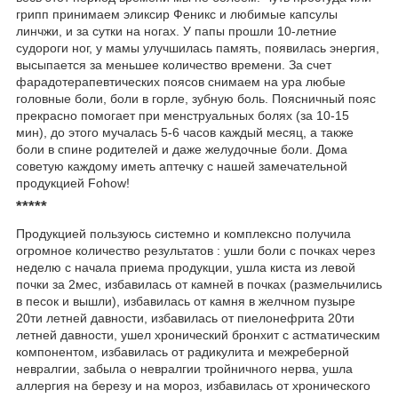
грипп принимаем эликсир Феникс и любимые капсулы
линчжи, и за сутки на ногах. У папы прошли 10-летние
судороги ног, у мамы улучшилась память, появилась энергия,
высыпается за меньшее количество времени. За счет
фарадотерапевтических поясов снимаем на ура любые
головные боли, боли в горле, зубную боль. Поясничный пояс
прекрасно помогает при менструальных болях (за 10-15
мин), до этого мучалась 5-6 часов каждый месяц, а также
боли в спине родителей и даже желудочные боли. Дома
советую каждому иметь аптечку с нашей замечательной
продукцией Fohow!
*****
Продукцией пользуюсь системно и комплексно получила
огромное количество результатов : ушли боли с почках через
неделю с начала приема продукции, ушла киста из левой
почки за 2мес, избавилась от камней в почках (размельчились
в песок и вышли), избавилась от камня в желчном пузыре
20ти летней давности, избавилась от пиелонефрита 20ти
летней давности, ушел хронический бронхит с астматическим
компонентом, избавилась от радикулита и межреберной
невралгии, забыла о невралгии тройничного нерва, ушла
аллергия на березу и на мороз, избавилась от хронического