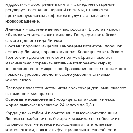
мудрости», «обострение памяти». Замедляет старение,
регулирует состояние нервной системы, отличается
противоопухолевым эффектом и улучшает мозговое
кровообращение.
Линчжи
- «растение вечной молодости». В состав капсул
«Линчжи Феникс» входит мицелий Ганодермы китайской –
самого ценного вида Линчжи.
Состав:
порошок мицелия Ганодермы китайской, порошок
аскоспор Линчжи, порошок мицелия Кордицепса китайского.
Технология дробления клеточной мембраны помогает
максимально сохранить активные компоненты сырья;
технология нано- микро- преобразования позволяет намного
повысить уровень биологического усвоения активных
компонентов.
Препарат является источником полисахаридов, аминокислот,
витаминов и минералов.
Основные компоненты:
кордицепс китайский, линчжи.
Форма выпуска: в упаковке 24 капсул по 0,3 г.
Кордицепс китайский в сочетании с высококачественным
Линчжи способен очень быстро и максимально обеспечить
головной мозг человека необходимыми питательными
компонентами, повышать функциональные способности