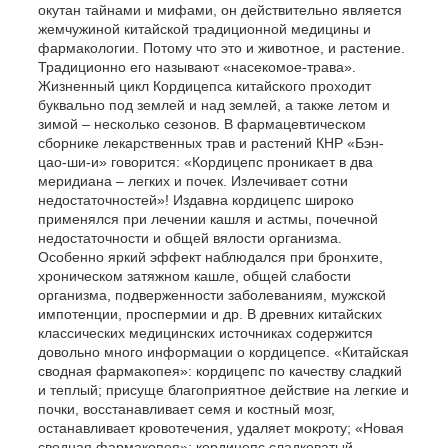
окутан тайнами и мифами, он действительно является
жемчужиной китайской традиционной медицины и
фармакологии. Потому что это и животное, и растение.
Традиционно его называют «насекомое-трава».
Жизненный цикл Кордицепса китайского проходит
буквально под землей и над землей, а также летом и
зимой – несколько сезонов. В фармацевтическом
сборнике лекарственных трав и растений КНР «Бэн-
цао-ши-и» говорится: «Кордицепс проникает в два
меридиана – легких и почек. Излечивает сотни
недостаточностей»! Издавна кордицепс широко
применялся при лечении кашля и астмы, почечной
недостаточности и общей вялости организма.
Особенно яркий эффект наблюдался при бронхите,
хроническом затяжном кашле, общей слабости
организма, подверженности заболеваниям, мужской
импотенции, проспермии и др. В древних китайских
классических медицинских источниках содержится
довольно много информации о кордицепсе. «Китайская
сводная фармакопея»: кордицепс по качеству сладкий
и теплый; присуще благоприятное действие на легкие и
почки, восстанавливает семя и костный мозг,
останавливает кровотечения, удаляет мокроту; «Новая
сводная фармакопея»: кордицепс сладковатый,