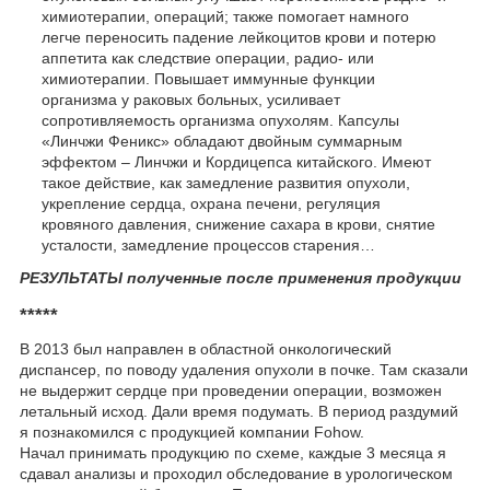
химиотерапии, операций; также помогает намного
легче переносить падение лейкоцитов крови и потерю
аппетита как следствие операции, радио- или
химиотерапии. Повышает иммунные функции
организма у раковых больных, усиливает
сопротивляемость организма опухолям. Капсулы
«Линчжи Феникс» обладают двойным суммарным
эффектом – Линчжи и Кордицепса китайского. Имеют
такое действие, как замедление развития опухоли,
укрепление сердца, охрана печени, регуляция
кровяного давления, снижение сахара в крови, снятие
усталости, замедление процессов старения…
РЕЗУЛЬТАТЫ полученные после применения продукции
*****
В 2013 был направлен в областной онкологический
диспансер, по поводу удаления опухоли в почке. Там сказали
не выдержит сердце при проведении операции, возможен
летальный исход. Дали время подумать. В период раздумий
я познакомился с продукцией компании Fohow.
Начал принимать продукцию по схеме, каждые 3 месяца я
сдавал анализы и проходил обследование в урологическом