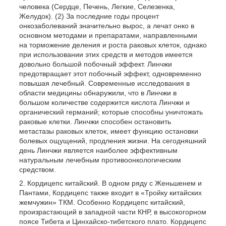
человека (Сердце, Печень, Легкие, Селезенка,
Желудок). (2) За последние годы процент
онкозаболеваний значительно вырос, а лечат онко в
основном методами и препаратами, направленными
на торможение деления и роста раковых клеток, однако
при использовании этих средств и методов имеется
довольно большой побочный эффект. Линчжи
предотвращает этот побочный эффект, одновременно
повышая лечебный. Современные исследования в
области медицины обнаружили, что в Линчжи в
большом количестве содержится кислота Линчжи и
органический германий; которые способны уничтожать
раковые клетки. Линчжи способен остановить
метастазы раковых клеток, имеет функцию остановки
болевых ощущений, продления жизни. На сегодняшний
день Линчжи является наиболее эффективным
натуральным лечебным противоонкологическим
средством.
Кордицепс китайский. В одном ряду с Женьшенем и
Пантами, Кордицепс также входит в «Тройку китайских
жемчужин» ТКМ. Особенно Кордицепс китайский,
произрастающий в западной части КНР, в высокогорном
поясе Тибета и Цинхайско-тибетского плато. Кордицепс