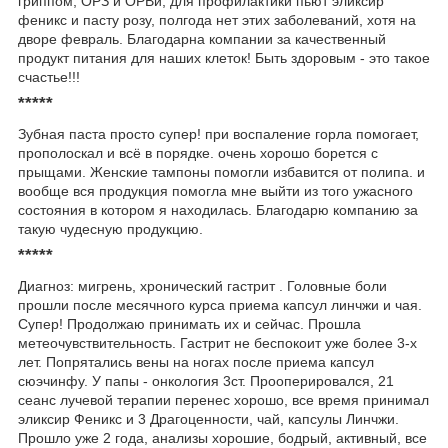
гриппом, ОРЗ и ОРВи, для профилактики пьют эликсир
феникс и пасту розу, полгода нет этих заболеваний, хотя на
дворе февраль. Благодарна компании за качественный
продукт питания для наших клеток! Быть здоровым - это такое
счастье!!!
*****
Зубная паста просто супер! при воспаление горла помогает,
прополоскал и всё в порядке. очень хорошо борется с
прыщами. Женские тампоны помогли избавится от полипа. и
вообще вся продукция помогла мне выйти из того ужасного
состояния в котором я находилась. Благодарю компанию за
такую чудесную продукцию.
*****
Диагноз: мигрень, хронический гастрит . Головные боли
прошли после месячного курса приема капсул линчжи и чая.
Супер! Продолжаю принимать их и сейчас. Прошла
метеочувствительность. Гастрит не беспокоит уже более 3-х
лет. Попрятались вены на ногах после приема капсул
сюэчинфу. У папы - онкология 3ст. Прооперировался, 21
сеанс лучевой терапии перенес хорошо, все время принимал
эликсир Феникс и 3 Драгоценности, чай, капсулы Линчжи.
Прошло уже 2 года, анализы хорошие, бодрый, активный, все