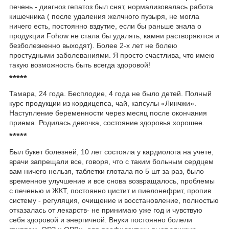
печень - диагноз гепатоз был снят, нормализовалась работа
кишечника ( после удаления желчного пузыря, не могла
ничего есть, постоянно вздутие, если бы раньше знала о
продукции Fohow не стала бы удалять, камни растворяются и
безболезненно выходят). Более 2-х лет не болею
простудными заболеваниями. Я просто счастлива, что имею
такую возможность быть всегда здоровой!
*****
Тамара, 24 года. Бесплодие, 4 года не было детей. Полный
курс продукции из кордицепса, чай, капсулы «Линчжи».
Наступление беременности через месяц после окончания
приема. Родилась девочка, состояние здоровья хорошее.
*****
Был букет болезней, 10 лет состояла у кардиолога на учете,
врачи запрещали все, говоря, что с таким больным сердцем
вам ничего нельзя, таблетки глотала по 5 шт за раз, было
временное улучшение и все снова возвращалось, проблемы
с печенью и ЖКТ, постоянно цистит и пиелонефрит, пропив
систему - регуляция, очищение и восстановление, полностью
отказалась от лекарств- не принимаю уже год и чувствую
себя здоровой и энергичной. Внуки постоянно болели