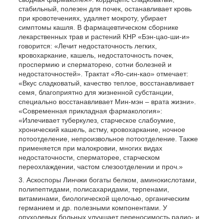
стабильный, полезен для почек, останавливает кровь
при кровотечениях, удаляет мокроту, убирает
симптомы кашля. В фармацевтическом сборнике
лекарственных трав и растений КНР «Бэн-цао-ши-и»
говорится: «Лечит недостаточность легких,
кровохаркание, кашель, недостаточность почек,
проспермию и сперматорею, сотни болезней и
недостаточностей». Трактат «Яо-син-као» отмечает:
«Вкус сладковатый, качество теплое, восстанавливает
семя, благоприятно для жизненной субстанции,
специально восстанавливает Мин-мэн – врата жизни».
«Современная прикладная фармакология»:
«Излечивает туберкулез, старческое слабоумие,
хронический кашель, астму, кровохаркание, ночное
потоотделение, непроизвольное потоотделение. Также
применяется при малокровии, многих видах
недостаточности, сперматорее, старческом
переохлаждении, частом слезоотделении и проч.»
Аскоспоры Линчжи богаты белком, аминокислотами,
полипептидами, полисахаридами, терпенами,
витаминами, биологической щелочью, органическим
германием и др. полезными компонентами. У
опухолевых больных улучшает переносимость радио- и