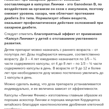
составляющая в капсулах Линчжи - это Ganoderan B, по
воздействию на организм он схож с инсулином, поэтому
снижает уровень сахара, чем облегчает протекание
диабета 2го типа. Нормализует обмен веществ,
оказывает профилактическое действие осложнений при
сахарном диабете.
Следует отметить
благоприятный эффект от применения
«Капсул Линчжи» у детей с отставанием умственного
развития.
Детям препарат можно назначать с раннего возраста – от
полутора лет. Дозы подбираются меньшие, соответственно
возрасту. До 3 – 4 лет ежедневно назначается по 1/5 – ¼
части содержимого капсулы, от 4 до 8 лет – по 1/3 – ½ части
содержимого капсулы в день. В возрасте от 9 до 12 и более
лет при необходимости дозу можно постепенно увеличить до
1 капсулы в день.
Можно сделать вывод, что доза препарата устанавливается
индивидуально, и ее величина зависит от эффективности.
Капсулы «Линчжи Феникс» изготовлены главным образом из
порошка аскоспор Линчжи и порошка мицелия Кордицепса
китайского благодаря нанотехнологиям дробления клеточной
мембраны.