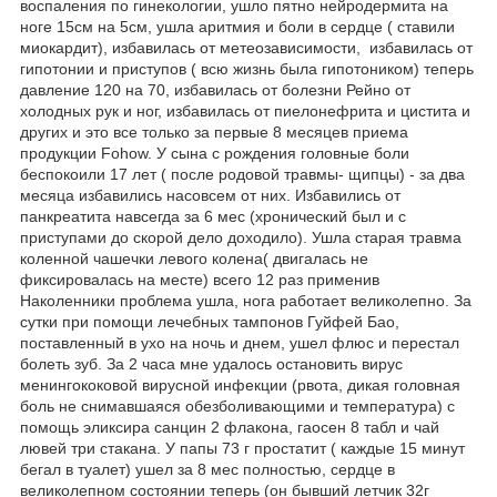
воспаления по гинекологии, ушло пятно нейродермита на
ноге 15см на 5см, ушла аритмия и боли в сердце ( ставили
миокардит), избавилась от метеозависимости, избавилась от
гипотонии и приступов ( всю жизнь была гипотоником) теперь
давление 120 на 70, избавилась от болезни Рейно от
холодных рук и ног, избавилась от пиелонефрита и цистита и
других и это все только за первые 8 месяцев приема
продукции Fohow. У сына с рождения головные боли
беспокоили 17 лет ( после родовой травмы- щипцы) - за два
месяца избавились насовсем от них. Избавились от
панкреатита навсегда за 6 мес (хронический был и с
приступами до скорой дело доходило). Ушла старая травма
коленной чашечки левого колена( двигалась не
фиксировалась на месте) всего 12 раз применив
Наколенники проблема ушла, нога работает великолепно. За
сутки при помощи лечебных тампонов Гуйфей Бао,
поставленный в ухо на ночь и днем, ушел флюс и перестал
болеть зуб. За 2 часа мне удалось остановить вирус
менингококовой вирусной инфекции (рвота, дикая головная
боль не снимавшаяся обезболивающими и температура) с
помощь эликсира санцин 2 флакона, гаосен 8 табл и чай
лювей три стакана. У папы 73 г простатит ( каждые 15 минут
бегал в туалет) ушел за 8 мес полностью, сердце в
великолепном состоянии теперь (он бывший летчик 32г