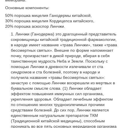
Основные компоненты:
50% порошка мицелия Ганодермы китайской,
30% порошка мицелия Кордицепса китайского,
20% порошка аскоспор Линчжи.
Линчжи (Ганодерма) это драгоценный представитель
сокровищницы китайской традиционной фармакологии,
в народе имеет название «трава Линчжи», также «трава
бессмертных святых». Внешне по форме напоминает
почку, произрастает в дикой природе, вбирая в себя
таинственную мудрость Неба и Земли. Поскольку с
помощью Линчжи в древности излечивали от ста
синдромов и ста болезней, поэтому в народе и
получила название «травы бессмертных святых»:
зачастую с помощью Линчжи воскрешали из мертвых в
буквальном смысле слова. (1) Линчжи обладает
эффектом повышения иммунных сил организма,
укрепления здоровья. Обладает лечебным эффектом
по отношению многих трудноизлечимых прочими
средствами болезней. До сих пор, Линчжи является
единственным натуральным препаратом ТКМ
(Традиционной китайской медицины), способным
проникать во все пять основных меридианов организма