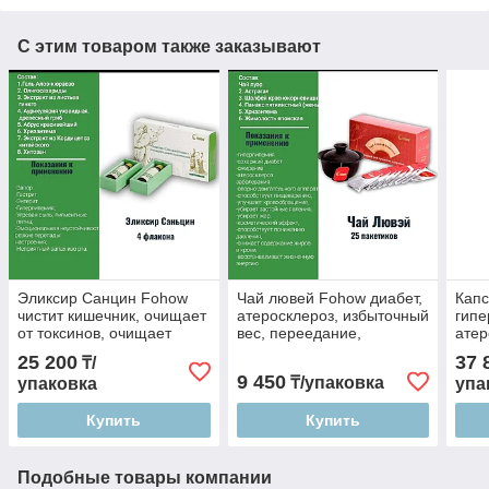
С этим товаром также заказывают
Эликсир Санцин Fohow
Чай лювей Fohow диабет,
Капс
чистит кишечник, очищает
атеросклероз, избыточный
гипе
от токсинов, очищает
вес, переедание,
атер
кровь от вредных жиров
давление, холестерин
25 200
37 
₸/
9 450
₸/упаковка
упаковка
упа
Купить
Купить
Подобные товары компании