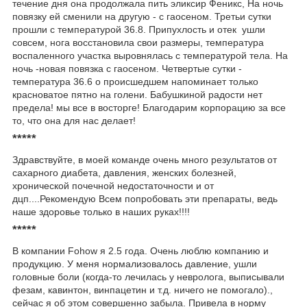
течение дня она продолжала пить эликсир Феникс, На ночь
повязку ей сменили на другую - с гаосеном. Третьи сутки
прошли с температурой 36.8. Припухлость и отек ушли
совсем, нога восстановила свои размеры, температура
воспаленного участка выровнялась с температурой тела. На
ночь -новая повязка с гаосеном. Четвертые сутки -
температура 36.6 о происшедшем напоминает только
красноватое пятно на голени. Бабушкиной радости нет
предела! мы все в восторге! Благодарим корпорацию за все
то, что она для нас делает!
*****
Здравствуйте, в моей команде очень много результатов от
сахарного диабета, давления, женских болезней,
хронической почечной недостаточности и от
дцп....Рекомендую Всем попробовать эти препараты, ведь
наше здоровье только в наших руках!!!!
*****
В компании Fohow я 2.5 года. Очень люблю компанию и
продукцию. У меня нормализовалось давление, ушли
головные боли (когда-то лечилась у невролога, выписывали
фезам, кавинтон, винпацетин и т.д. ничего не помогало).,
сейчас я об этом совершенно забыла. Привела в норму