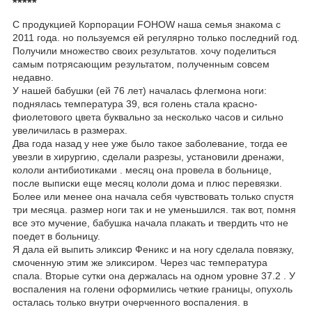
*****
С продукцией Корпорации FOHOW наша семья знакома с
2011 года. но пользуемся ей регулярно только последний год.
Получили множество своих результатов. хочу поделиться
самым потрясающим результатом, полученным совсем
недавно.
У нашей бабушки (ей 76 лет) началась флегмона ноги:
поднялась температура 39, вся голень стала красно-
фиолетового цвета буквально за несколько часов и сильно
увеличилась в размерах.
Два года назад у нее уже было такое заболевание, тогда ее
увезли в хирургию, сделали разрезы, установили дренажи,
кололи антибиотиками . месяц она провела в больнице,
после выписки еще месяц кололи дома и плюс перевязки.
Более или менее она начала себя чувствовать только спустя
три месяца. размер ноги так и не уменьшился. так вот, помня
все это мучение, бабушка начала плакать и твердить что не
поедет в больницу.
Я дала ей выпить эликсир Феникс и на ногу сделала повязку,
смоченную этим же эликсиром. Через час температура
спала. Вторые сутки она держалась на одном уровне 37.2 . У
воспаления на голени оформились четкие границы, опухоль
осталась только внутри очерченного воспаления. в