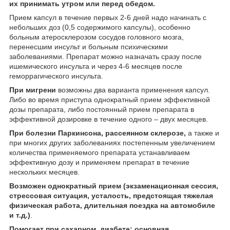
их принимать утром или перед обедом.
Прием капсул в течение первых 2-6 дней надо начинать с
небольших доз (0,5 содержимого капсулы), особенно
больным атеросклерозом сосудов головного мозга,
перенесшим инсульт и больным психическими
заболеваниями. Препарат можно назначать сразу после
ишемического инсульта и через 4-6 месяцев после
геморрагического инсульта.
При мигрени
возможны два варианта применения капсул.
Либо во время приступа однократный прием эффективной
дозы препарата, либо постоянный прием препарата в
эффективной дозировке в течение одного – двух месяцев.
При болезни Паркинсона, рассеянном склерозе,
а также и
при многих других заболеваниях постепенным увеличением
количества применяемого препарата устанавливаем
эффективную дозу и применяем препарат в течение
нескольких месяцев.
Возможен однократный прием (экзаменационная сессия,
стрессовая ситуация, усталость, предстоящая тяжелая
физическая работа, длительная поездка на автомобиле
и т.д.)
.
Помогает при сахарном диабете: основная