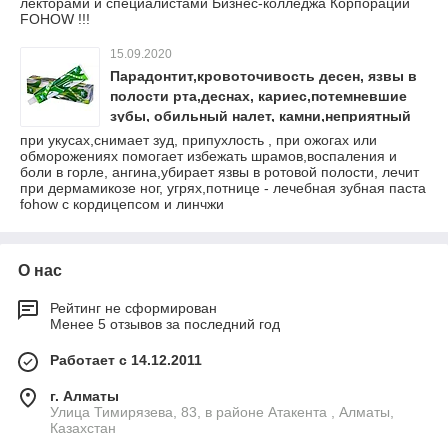
лекторами и специалистами Бизнес-колледжа Корпорации
FOHOW !!!
15.09.2020
Парадонтит,кровоточивость десен, язвы в
полости рта,деснах, кариес,потемневшие
зубы, обильный налет, камни,неприятный
запах - экстренная помощь лечебная зубная
при укусах,снимает зуд, припухлость , при ожогах или
обморожениях помогает избежать шрамов,воспаления и
паста fohow
боли в горле, ангина,убирает язвы в ротовой полости, лечит
при дермамикозе ног, угрях,потнице - лечебная зубная паста
fohow с кордицепсом и линчжи
О нас
Рейтинг не сформирован
Менее 5 отзывов за последний год
Работает с 14.12.2011
г. Алматы
Улица Тимирязева, 83, в районе Атакента , Алматы,
Казахстан