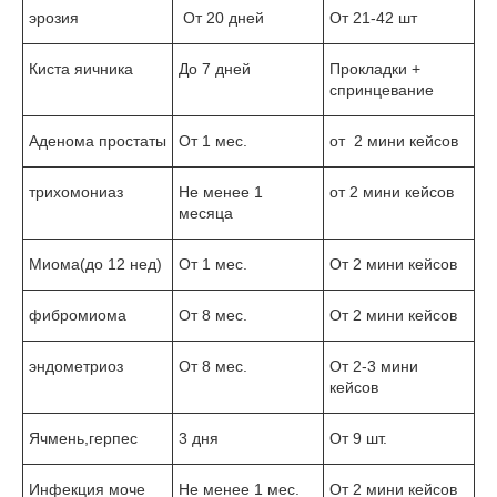
эрозия
От 20 дней
От 21-42 шт
Киста яичника
До 7 дней
Прокладки +
спринцевание
Аденома простаты
От 1 мес.
от 2 мини кейсов
трихомониаз
Не менее 1
от 2 мини кейсов
месяца
Миома(до 12 нед)
От 1 мес.
От 2 мини кейсов
фибромиома
От 8 мес.
От 2 мини кейсов
эндометриоз
От 8 мес.
От 2-3 мини
кейсов
Ячмень,герпес
3 дня
От 9 шт.
Инфекция моче
Не менее 1 мес.
От 2 мини кейсов