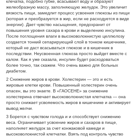
клечатка, подобно губке, всасывают воду и образуют
желеобразную массу, заполняющую желудок. Это увеличит
вязкость пищи, замедлит процесс усвоения глюкозы из пищи
(которая и преобразуется в жир, если не расходуется в виде
энергии). Дает чувство насыщения, предохранит от
повышения уровня сахара в крови и выделению инсулина.
После поглощения влаги в высоковолокнистую целлюлозу
создается тонкий сепарирующий слой в тонком кишечнике,
который не даст всасываться глюкозе и в кишечник в
последствии. Неусвоенная глюкоза просто выйдет вместе с
калом. Как я уже сказала, инсулин будет расходоваться
более точно, так скажем. Что очень важно для больных
диабетом.
2 Снижение жиров в крови. Холестерин — это и есть
жировые клетки крови. Повышенный холестерин очень
опасен, вы это знаете. В «ГАОСЕНЕ» за снижение
холестерина отвечает высоковолокнистая клетчатка — она
просто снижает усвояемость жиров в кишечнике и активирует
вывод желчи.
3 Борется с чувством голода и и способствует снижению
веса. Ограничивает усвоение жиров и сахаров в пище,
наполняет желудок за счет конжаковой камеди и
высоковолокнистой клетчатки. Взять под контроль чувство