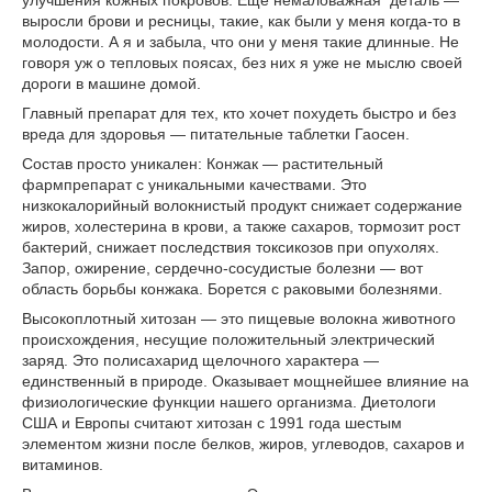
выросли брови и ресницы, такие, как были у меня когда-то в
молодости. А я и забыла, что они у меня такие длинные. Не
говоря уж о тепловых поясах, без них я уже не мыслю своей
дороги в машине домой.
Главный препарат для тех, кто хочет похудеть быстро и без
вреда для здоровья — питательные таблетки Гаосен.
Состав просто уникален: Конжак — растительный
фармпрепарат с уникальными качествами. Это
низкокалорийный волокнистый продукт снижает содержание
жиров, холестерина в крови, а также сахаров, тормозит рост
бактерий, снижает последствия токсикозов при опухолях.
Запор, ожирение, сердечно-сосудистые болезни — вот
область борьбы конжака. Борется с раковыми болезнями.
Высокоплотный хитозан — это пищевые волокна животного
происхождения, несущие положительный электрический
заряд. Это полисахарид щелочного характера —
единственный в природе. Оказывает мощнейшее влияние на
физиологические функции нашего организма. Диетологи
США и Европы считают хитозан с 1991 года шестым
элементом жизни после белков, жиров, углеводов, сахаров и
витаминов.