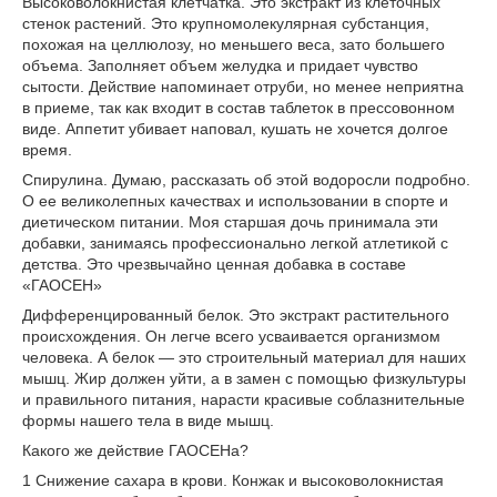
Высоковолокнистая клетчатка. Это экстракт из клеточных
стенок растений. Это крупномолекулярная субстанция,
похожая на целлюлозу, но меньшего веса, зато большего
объема. Заполняет объем желудка и придает чувство
сытости. Действие напоминает отруби, но менее неприятна
в приеме, так как входит в состав таблеток в прессовонном
виде. Аппетит убивает наповал, кушать не хочется долгое
время.
Спирулина. Думаю, рассказать об этой водоросли подробно.
О ее великолепных качествах и использовании в спорте и
диетическом питании. Моя старшая дочь принимала эти
добавки, занимаясь профессионально легкой атлетикой с
детства. Это чрезвычайно ценная добавка в составе
«ГАОСЕН»
Дифференцированный белок. Это экстракт растительного
происхождения. Он легче всего усваивается организмом
человека. А белок — это строительный материал для наших
мышц. Жир должен уйти, а в замен с помощью физкультуры
и правильного питания, нарасти красивые соблазнительные
формы нашего тела в виде мышц.
Какого же действие ГАОСЕНа?
1 Снижение сахара в крови. Конжак и высоковолокнистая