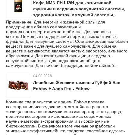
Кофе NMN ЯН ШЭН для когнитивной
функции и сердечно-сосудистой системы,
здоровья клеток, иммунной системы,
энергии и жизненной силы, печени, обмена
Применение: Для энергии и жизненной силы: для
поддержания общего самочувствия и
веществ и активности
нормального энергетического обмена. Для здоровья
клеток: Помощь в поддержании нормальных клеточных
функций. Для иммунной системы: Сбалансированный обмен
веществ важен для лучшего самочувствия. Для обмена
веществ и активности: является частью здорового, активного
образа жизни. Для когнитивной функции и сердечно-
сосудистой системы: Для поддержания общего
самочувствия. Для печени: В традиционной китайской...
04.08.2026
Лечебные Женские тампоны Гуйфей Бао
Fohow + Алоэ Гель Fohow
Команда специалистов компании Fohow провела
всесторонние исследования этого тайного рецепта
«очищающих лоно жемчужин» из императорского дворца,
при этом всесторонне использовались современные
научные методы экстрагирования и высоконаучные
биотехнологии. В конечном итоге ученые разработали
уникальное эффективнейшее средство, способное сделать