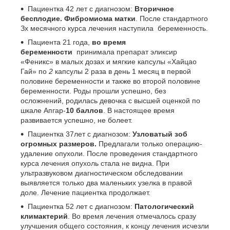
Пациентка 42 лет с диагнозом:
Вторичное
бес
плодие. Фибромиома матки
. После стандартного
Зх месячного курса лечения наступила беременность.
Пациента 21 года,
во время
беременности
принимала препарат эликсир
«Феникс» в малых дозах и мягкие капсулы «Хайцао
Гай» по
2
капсулы 2 раза в день 1 месяц в первой
половине беременности и также во второй половине
беременности. Роды прошли успешно, без
осложнений, родилась девочка с высшей оценкой по
шкале Апгар-
10 баллов
. В настоящее время
развивается успешно, не болеет.
Пациентка 37лет с диагнозом:
Узловатый зоб
огромных размеров.
Предлагали только операцию-
удаление опухоли. После проведения стандартного
курса лечения опухоль стала не видна. При
ультразвуковом диагностическом обследовании
выявляется только два маленьких узелка в правой
доле. Лечение пациентка продолжает.
Пациентка 52 лет с диагнозом:
Патологический
климактерий
. Во время лечения отмечалось сразу
улучшения общего состояния, к концу лечения исчезли