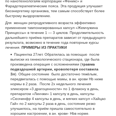
по нанотехнологаям корпорации «Феникс» и
Фарадотерапевтические пояса. Эта продукция улучшает
биоэнергетику организма, тем самым способствует более
быстрому выздоровлению.
Для женщин репродуктивного возраста эффективно
применение тампонизированных капсул «Жемчужина
Принцессы» в течение 1 — 3 циклов. Продолжительность
дальнейшего приёма препаратов зависит от предыдущего
результата, возможно в течение года повторные курсы
лечения.
ПРИМЕРЫ ИЗ ПРАКТИКИ
Пациентка 27лет. Обратилась за помощью после
выписки из гинекологического стационара, где была
произведена операция с осложнениями (
травма
подвздошной артерии, кровопотеря составила
Зл
). Общее состояние было достаточно тяжёлым,
передвигалась с помощью мамы, в ан. крови Hb ниже
нормы в 2 раза. После 2х недельного лечения
эликсиром «3 драгоценности» по 1 флакону в день,
препаратом «Линчжи» 1 капсулу в день, капсулы
«Сюэчинфр 4 капсулы в день, и мягких капсул «Хайцао
Гай» по 2 капсулы 2 раза в день, состояние резко
улучшилось, на приём пришла самостоятельно в
хорошем настроении, в ан. крови- Нbв норме.