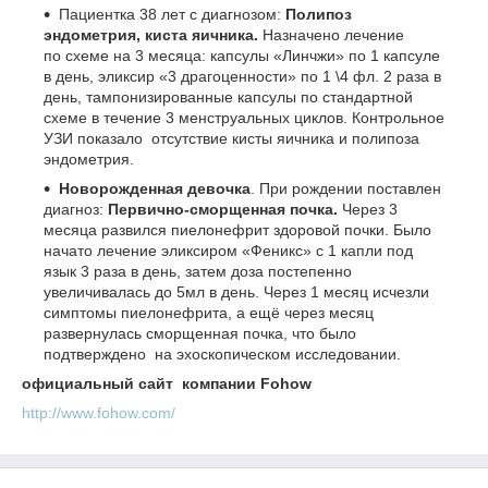
Пациентка 38 лет с диагнозом:
Полипоз
эндо
метрия, киста яичника.
Назначено лечение
по схеме на 3 месяца: капсулы «Линчжи» по 1 капсуле
в день, эликсир «3 драгоценности» по 1 \4 фл. 2 раза в
день, тампонизированные капсулы по стандартной
схеме в течение 3 менструальных циклов. Контрольное
УЗИ показало отсутствие кисты яичника и полипоза
эндометрия.
Новорожденная девочка
. При рождении поставлен
диагноз:
Первично-сморщенная поч
ка.
Через 3
месяца развился пиелонефрит здоровой почки. Было
начато лечение эликсиром «Феникс» с 1 капли под
язык 3 раза в день, затем доза постепенно
увеличивалась до 5мл в день. Через 1 месяц исчезли
симптомы пиелонефрита, а ещё через месяц
развернулась сморщенная почка, что было
подтверждено на эхоскопическом исследовании.
официальный сайт компании Fohow
http://www.fohow.com/