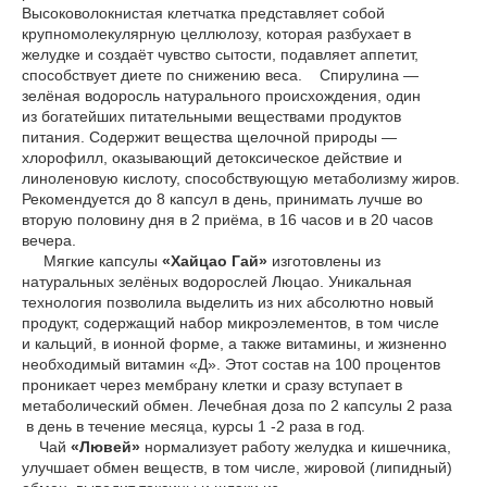
Высоковолокнистая клетчатка представляет собой
крупномолекулярную целлюлозу, которая разбухает в
желудке и создаёт чувство сытости, подавляет аппетит,
способствует диете по снижению веса. Спирулина —
зелёная водоросль натурального происхождения, один
из богатейших питательными веществами продуктов
питания. Содержит вещества щелочной природы —
хлорофилл, оказывающий детоксическое действие и
линоленовую кислоту, способствующую метаболизму жиров.
Рекомендуется до 8 капсул в день, принимать лучше во
вторую половину дня в 2 приёма, в 16 часов и в 20 часов
вечера.
Мягкие капсулы
«Хайцао Гай»
изготовлены из
натуральных зелёных водорослей Люцао. Уникальная
технология позволила выделить из них абсолютно новый
продукт, содержащий набор микроэлементов, в том числе
и кальций, в ионной форме, а также витамины, и жизненно
необходимый витамин «Д». Этот состав на 100 процентов
проникает через мембрану клетки и сразу вступает в
метаболический обмен. Лечебная доза по 2 капсулы 2 раза
в день в течение месяца, курсы 1 -2 раза в год.
Чай
«Лювей»
нормализует работу желудка и кишечника,
улучшает обмен веществ, в том числе, жировой (липидный)