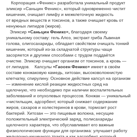
Корпорация «Феникс» разработала уникальный продукт
эликсир «Саньцин Феникс», который одновременно чистит
кишечник, очищает лимфу и межклеточную жидкость
от вредных веществ и токсинов, а также очищает кровь от
ненужных липидов (жиров).
Эликсир
«Саньцин Феникс»,
благодаря своему
уникальному составу: гель Алоэ, экстракт гриба Львиная
голова, олигосахариды, обладает свойством очищать тонкий
кишечник, который из-за складчатой структуры чаще
засоряется и другими способами с трудом поддаётся
очистке. Эликсир очищает организм от токсинов, а кровь —
от липидов. Капсулы
«Гаосен Феникс»
имеет в своём
составе конжаковую камедь, хитозан, высоковолокнистую
клетчатку, спирулину. Основное действие капсул на организм
— изменение кислой реакции жидкостных сред на
щелочную, что необходимо при наличии воспалительных
заболеваний и опухолевых процессов. Конжак ― уникальный
«чистильщик, адсорбент, который снижает содержание
жиров, cахаров и холестеринов в крови, тормозит рост
бактерий. Хитозан — это пищевые волокна, несущие
положительный электрический заряд, полисахариды
щелочного характера, что обуславливает его важные
физиологические функции для организма: улучшает работу
желудочно-кишечного тракта и как адсорбент, который