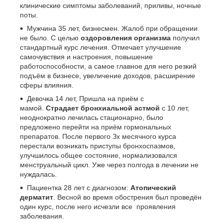
клинические симптомы заболеваний, приливы, ночные
поты.
Мужчина 35 лет, бизнесмен. Жалоб при обращении
не было. С целью
оздоровления орга
низма
получил
стандартный курс лечения. Отмечает улучшение
самочувствия и настроения, повышение
работоспособности, а самое главное для него резкий
подъём в бизнесе, увеличение доходов, расширение
сферы влияния.
Девочка 14 лет, Пришла на приём с
мамой.
Страдает бронхиальной астмой
с 10 лет,
неоднократно лечилась стационарно, было
предложено перейти на приём гормональных
препаратов. После первого Зх месячного курса
перестали возникать приступы бронхоспазмов,
улучшилось общее состояние, нормализовался
менструальный цикл. Уже через полгода в лечении не
нуждалась.
Пациентка 28 лет с диагнозом:
Атопический
дерматит
. Весной во время обострения был проведён
один курс, после него исчезли все проявления
заболевания.