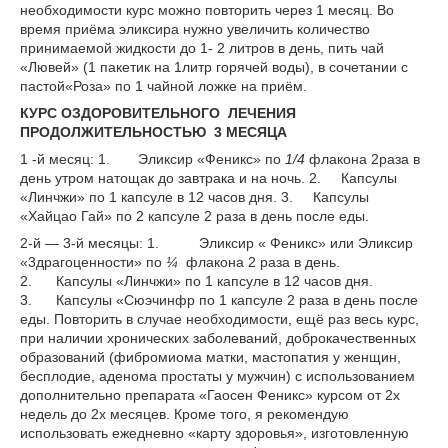
необходимости курс можно повторить через 1 месяц. Во
время приёма эликсира нужно увеличить количество
принимаемой жидкости до 1- 2 литров в день, пить чай
«Лювей» (1 пакетик на 1литр горячей воды), в сочетании с
пастой«Роза» по 1 чайной ложке на приём.
КУРС ОЗДОРОВИТЕЛЬНОГО ЛЕЧЕНИЯ
ПРОДОЛЖИТЕЛЬНОСТЬЮ 3 МЕСЯЦА
1 -й месяц: 1. Эликсир «Феникс» по
1/4
флакона 2раза в
день утром натощак до завтрака и на ночь. 2. Капсулы
«Линчжи» по 1 капсуле в 12 часов дня. 3. Капсулы
«Хайцао Гай» по 2 капсуле 2 раза в день после еды.
2-й — 3-й месяцы: 1. Эликсир « Феникс» или Эликсир
«3драгоценности» по
¼
флакона 2 раза в день.
2. Капсулы «Линчжи» по 1 капсуле в 12 часов дня.
3. Капсулы «Сюэчинфр по 1 капсуле 2 раза в день после
еды. Повторить в случае необходимости, ещё раз весь курс,
при наличии хронических заболеваний, доброкачественных
образований (фибромиома матки, мастопатия у женщин,
бесплодие, аденома простаты у мужчин) с использованием
дополнительно препарата «Гаосен Феникс» курсом от 2х
недель до 2х месяцев. Кроме того, я рекомендую
использовать ежедневно «карту здоровья», изготовленную