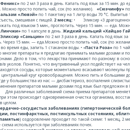
«Феникс»
по 2 мл 3 раза в день. Капать под язык за 15 мин. до 
. Можно просто попить чай, сок (по желанию).
«Сюэчинфу»
по
бальзам «Лювэй»
по 1 пакетику на 1 литр воды 70 °С. Выпить
съесть, смешивая с пищей.
2
месяц:
• Эликсир «3 драгоценности
ржать под языком 5 мин., проглотить. Через 15 мин. — еда. Мож
«Линчжи»
по 1 капсуле в день.
Жидкий кальций «Хайцао Га
•
Эликсир «Саньцин»
по 2 мл 3 раза в день. Капать под язык за
. Через 15 мин. — еда.Можно просто попить чай, сок (по желанию
во время еды, запить 1 стаканом воды. • «
Паста Роза»
по 1 ча
о многие препараты я предлагаю принимать малыми дозами и по
нами. Дело в том, что лекарства принимают по-разному: в осно
 в/в уколов. Понятно, что внутривенный укол подействует на че
находятся сосуды, которые моментально всасывают молекулы пр
 центральный круг кровообращения. Можно пить и большими доз
где у большинства из нас — дисбактериоз, воспаления слизисты
менения препаратов малыми дозами под язык был предложен в Р
Для различных заболеваний схема приема препаратов меняется
при этом происходит одновременная очистка организма, восстан
в целом.
сердечно-сосудистых заболеваниях (гипертонической бол
дии, постинфарктных, постинсультных состояниях, облит
 памятью
) оздоровление проходит по такой схеме: 1 месяц, 2 ме
е схема используется при заболеваниях почек.