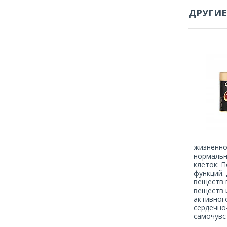
ДРУГИЕ
жизненно
нормальн
клеток: 
функций.
веществ 
веществ 
активног
сердечно
самочувст