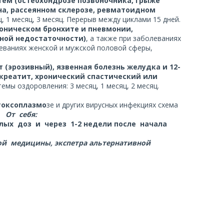
тем (остеохондрозе позвоночника, грыже
на, рассеянном склерозе, ревматоидном
ц, 1 месяц, 3 месяц. Перерыв между циклами 15 дней.
роническом бронхите и пневмонии,
ьной недостаточности)
, а также при заболеваниях
еваниях женской и мужской половой сферы,
(эрозивный), язвенная болезнь желудка и 12-
креатит, хронический спастический или
темы оздоровления: 3 месяц, 1 месяц, 2 месяц.
токсоплазмо
зе и других вирусных инфекциях схема
з.
От себя:
ых доз и через 1-2 недели после начала
ой медицины, экспетра альтернативной