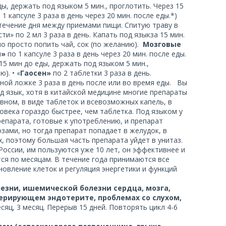
еды, держать под языком 5 мин., проглотить. Через 15
 1 капсуле 3 раза в день через 20 мин. после еды.*)
в течение дня между приемами пищи. Спитую траву в
» по 2 мл 3 раза в день. Капать под языкза 15 мин.
но просто попить чай, сок (по желанию).
Мозговые
й»
по 1 капсуле 3 раза в день через 20 мин. после еды.
 15 мин до еды, держать под языком 5 мин.,
). • «
Гаосен»
по 2 таблетки 3 раза в день.
йной ложке 3 раза в день после или во время еды. Вы
д язык, хотя в китайской медицине многие препараты
вном, в виде таблеток и всевозможных капель, в
ловека гораздо быстрее, чем таблетка. Под языком у
епарата, готовые к употреблению, и препарат
ами, но тогда препарат попадает в желудок, в
х, поэтому большая часть препарата уйдет в унитаз.
оссии, им пользуются уже 10 лет, он эффективнее и
 по месяцам. В течение года принимаются все
овление клеток и регуляция энергетики и функций
езни, ишемической болезни сердца, мозга,
ерирующем эндотерите, проблемах со слухом,
сяц, 3 месяц. Перерыв 15 дней. Повторять цикл 4-6