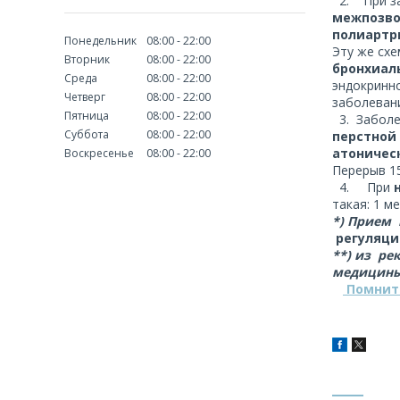
2. При з
межпозво
полиартри
Понедельник
08:00
22:00
Эту же сх
Вторник
08:00
22:00
бронхиал
Среда
08:00
22:00
эндокринн
Четверг
08:00
22:00
заболеван
Пятница
08:00
22:00
3. Забол
Суббота
08:00
22:00
перстной
атоническ
Воскресенье
08:00
22:00
Перерыв 15
4. При
такая: 1 м
*) Прием
регуляци
**) из р
медицины
Помнит