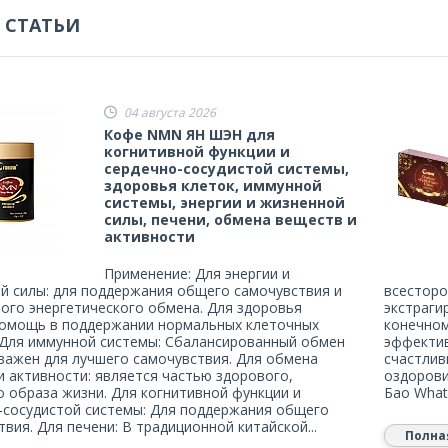
 СТАТЬИ
04 августа 2026
Кофе NMN ЯН ШЭН для
когнитивной функции и
сердечно-сосудистой системы,
здоровья клеток, иммунной
системы, энергии и жизненной
силы, печени, обмена веществ и
активности
Применение: Для энергии и
й силы: для поддержания общего самочувствия и
всесторо
ого энергетического обмена. Для здоровья
экстраги
Помощь в поддержании нормальных клеточных
конечном
 Для иммунной системы: Сбалансированный обмен
эффектив
важен для лучшего самочувствия. Для обмена
счастлив
и активности: является частью здорового,
оздоров
о образа жизни. Для когнитивной функции и
Бао What
-сосудистой системы: Для поддержания общего
вия. Для печени: В традиционной китайской...
Полна