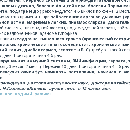
аболеваниях
нервной системы и опорно-двигательной сис
нковых дисков, болезни Альцгеймера, болезни Паркинсо
те, подагре и др
.) рекомендуется 4-6 циклов по схеме: 2 меся
ему можно применять при
заболеваниях органов дыхания (х
ьной астме, эмфиземе легких, пневмосклерозе, дыхател
ой системы, щитовидной железы, поджелудочной железы, забол
иях надпочечников, аденоме гипофиза.
евания
желудочно-кишечного тракта (хронический гастрит 
 кишки, хронический гепатохолецистит, хронический пан
ий колит, дисбактериоз, гепатиты В, С
) требуют такой сис
 дней. Повторять цикл 4-6 раз.
нарушениях иммунной системы, ВИЧ-инфекции, герпесе, 
есяц, 3 месяц,2 месяц. Перерыв 10 дней. Повторять цикл 4—6 ра
 капсул
«Сюэчинфу» начинать постепенно, начиная с мал
и
екомендации Доктора Медицинских наук, Доктора Китайск
 Н.Газнели: «Линжи» лучше пить в 12 часов дня.
е про водный режим!