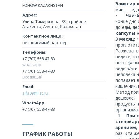
Эликсир 
FOHOW KAZAKHSTAN
мин. — еда
•
Чай-
конце дня 
Улица Тимирязева, 83, в районе
Атакента, Алматы, Казахстан
до еды, де
капсулы 
3
месяц:
независимый партнер
проглотить
Разжевать 
видите, чт
+7 (707) 558-47-83
пьют флако
whatsapp
виде в/м и
+7 (701) 558-47-83
человека 
Входящий
попадает в
кишечник, 
Метод при
zifa09@list.ru
дешевле! 
продукты, 
+7 (707) 558-47-83
организма 
1.
При 
стенокар
зрением,
ГРАФИК РАБОТЫ
раз. Эта ж